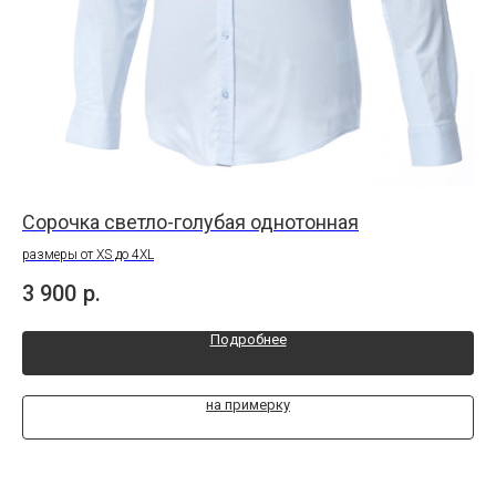
Сорочка светло-голубая однотонная
Со
размеры от XS до 4XL
Раз
3 900
р.
3 
Подробнее
на примерку