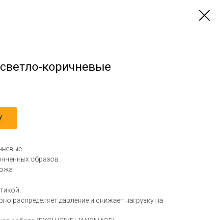
светло-коричневые
У
чневые
онченных образов.
кожа
тикой.
но распределяет давление и снижает нагрузку на